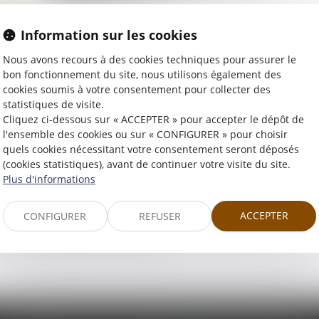
BLANCHIMENT DE CAPITAUX 
Information sur les cookies
TERRORISME
Nous avons recours à des cookies techniques pour assurer le
bon fonctionnement du site, nous utilisons également des
cookies soumis à votre consentement pour collecter des
statistiques de visite.
Cliquez ci-dessous sur « ACCEPTER » pour accepter le dépôt de
l'ensemble des cookies ou sur « CONFIGURER » pour choisir
quels cookies nécessitant votre consentement seront déposés
(cookies statistiques), avant de continuer votre visite du site.
Rapport LCB-FT
Plus d'informations
ACCEPTER
CONFIGURER
REFUSER
gales de lutte contre le blanchiment de capitaux et le financemen
e contre le blanchiment de capitaux.