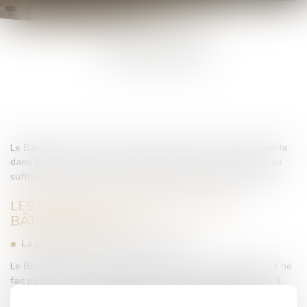
LE BÂTONNIER
Le Bâtonnier est le chef de l'Ordre des avocats qu'il représente
dans tous les actes de la vie civile. Il est élu pour deux ans au
suffrage universel et à la majorité absolue par ses confrères.
LES FONCTIONS ESSENTIELLES DU
BÂTONNIER SONT :
La présidence du Conseil de l'Ordre
Le Bâtonnier convoque et préside le conseil de l'Ordre dont il ne
fait pas partie et fixe également l'ordre du jour des séances. Il
informe le conseil de l'Ordre des questions d'actualité et soumet