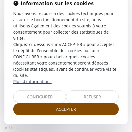
toutes les questions concernant la vie du barreau. Il met en
Information sur les cookies
oeuvre par la suite les décisions votées par le conseil de l'Ordre.
Nous avons recours à des cookies techniques pour
assurer le bon fonctionnement du site, nous
L'administration de l'Ordre
utilisons également des cookies soumis à votre
Le Bâtonnier dirige l'ensemble des services de l'Ordre des
consentement pour collecter des statistiques de
avocats qu'il s'agisse de la gestion des finances, de
visite.
l'informatique, de la communication et de la gestion du
Cliquez ci-dessous sur « ACCEPTER » pour accepter
personnel.
le dépôt de l'ensemble des cookies ou sur «
CONFIGURER » pour choisir quels cookies
La conciliation des différends
nécessitant votre consentement seront déposés
(cookies statistiques), avant de continuer votre visite
Le Bâtonnier est un conciliateur. Il reçoit l'ensemble des
du site.
contestations des justiciables vis-à-vis de leur avocat. Le
Plus d'informations
Bâtonnier règle également les différends entre avocats et, dès
qu'ils peuvent survenir, des différends entre les Magistrats et les
avocats. Il est un arbitre et ses décisions, après échange de
CONFIGURER
REFUSER
correspondance et de points de vue, sont généralement
respectées car à la différence de beaucoup d'autres fonctions, le
ACCEPTER
Bâtonnier n'est pas nommé mais élu.
Un pouvoir juridictionnel