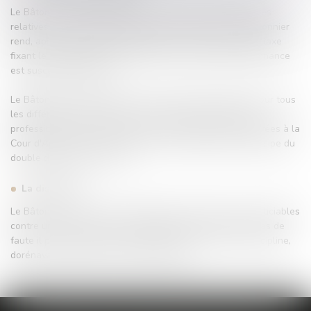
Le Bâtonnier est compétent pour l'ensemble des difficultés
relatives à la fixation des honoraires des avocats. Le Bâtonnier
rend, après un débat contradictoire, une ordonnance de, taxe
fixant le montant des honoraires de l'avocat. Cette ordonnance
est susceptible d'appel.
Le Bâtonnier a également une fonction juridictionnelle pour tous
les différends entre avocats à l'occasion de leur exercice
professionnel. Ces décisions peuvent toutefois être déférées à la
Cour d'Appel par l'une des parties, conformément au principe du
double degré de juridiction.
La discipline
Le Bâtonnier instruit les réclamations formées par les justiciables
contre un avocat ainsi que les litiges entre avocats. En cas de
faute il peut renvoyer un avocat devant le conseil de discipline,
dorénavant organisé à l'échelon régional.